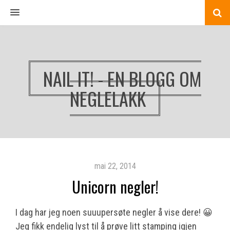
MENU
NAIL IT! - EN BLOGG OM
NEGLELAKK
mai 22, 2014
Unicorn negler!
I dag har jeg noen suuupersøte negler å vise dere! 😀
Jeg fikk endelig lyst til å prøve litt stamping igjen