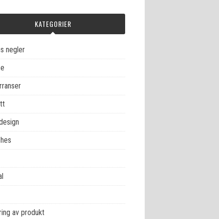
KATEGORIER
s negler
se
rranser
tt
design
hes
al
ing av produkt