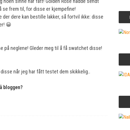
jeg noen sinne har fått! Golden Rose hadde sendt
se frem til, for disse er kjempefine!
er dere kan bestille lakker, så fortvil ikke: disse
er! 😀
ne på neglene! Gleder meg til å få swatchet disse!
disse når jeg har fått testet dem skikkelig..
på bloggen?