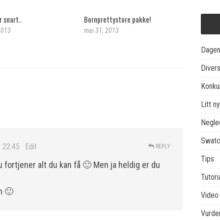
 snart..
Bornprettystore pakke!
 2013
mai 31, 2013
Dagen
Diver
Konku
Litt ny
Negle
Swatc
t 22:45
· Edit
REPLY
Tips
Du fortjener alt du kan få 🙂 Men ja heldig er du
Tutori
m 🙂
Video
Vurder