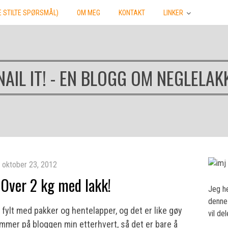
E STILTE SPØRSMÅL)
OM MEG
KONTAKT
LINKER
NAIL IT! - EN BLOGG OM NEGLELAK
oktober 23, 2012
: Over 2 kg med lakk!
Jeg he
denne 
 fylt med pakker og hentelapper, og det er like gøy
vil de
mer på bloggen min etterhvert, så det er bare å