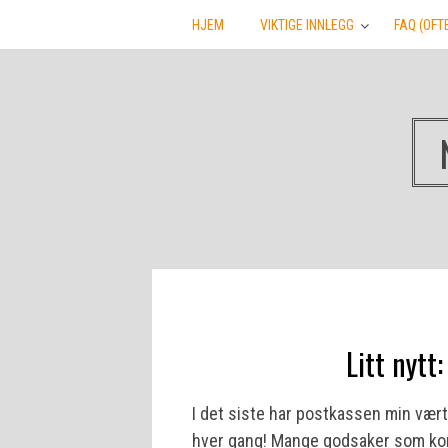
HJEM
VIKTIGE INNLEGG
FAQ (OFT
Litt nytt
I det siste har postkassen min vært
hver gang! Mange godsaker som kom