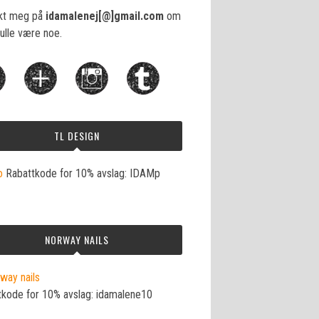
kt meg på
idamalenej[@]gmail.com
om
ulle være noe.
TL DESIGN
Rabattkode for 10% avslag: IDAMp
NORWAY NAILS
tkode for 10% avslag: idamalene10