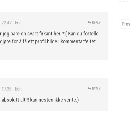
t 22:47
· Edit
REPLY
r jeg bare en svart firkant her ?:( Kan du fortelle
gjøre for å få ett profil bilde i kommentarfeltet
t 17:38
· Edit
REPLY
 absolutt alt!!! kan nesten ikke vente:)