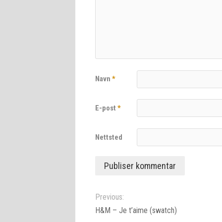
Navn
*
E-post
*
Nettsted
Previous:
H&M – Je t’aime (swatch)