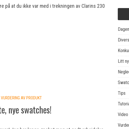
gre på at du ikke var med i trekningen av Clarins 230
Dagen
Diver
Konku
Litt ny
Negle
Swatc
Tips
,
VURDERING AV PRODUKT
Tutori
te, nye swatches!
Video
Vurder