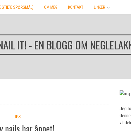
E STILTE SPØRSMÅL)
OM MEG
KONTAKT
LINKER
NAIL IT! - EN BLOGG OM NEGLELAK
Jeg he
denne 
TIPS
vil de
 nails har åpnet!