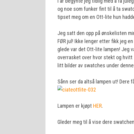
I år begynte jeg tidlig med å få jul
og noe som funker fint til å ta swa
tipset meg om en Ott-lite hun hadde
Jeg satt den opp på ønskelisten min
FØR jul! Ikke lenger etter fikk jeg 
glede var det Ott-lite lampen! Jeg 
overrasket over hvor stekt og hvitt
litt bilder av swatches under denne 
Sånn ser da altså lampen ut! Dere 
Lampen er kjøpt
HER
.
Gleder meg til å vise dere swatche