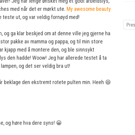
egaver! Jeg har lenge ønsket meg et godt arbeidslys,
tches med når det er mørkt ute.
My awesome beauty
 teste ut, og var veldig fornøyd med!
, og ga klar beskjed om at denne ville jeg gjerne ha
en stor pakke av mamma og pappa, og til min store
var kjapp med å montere den, og ble sinnsykt
 lys den hadde! Woow! Jeg har allerede testet å ta
lampen, og det ser veldig bra ut!
får beklage den ekstremt rotete pulten min. Heeh 😆
ne, og høre hva dere syns! 😀