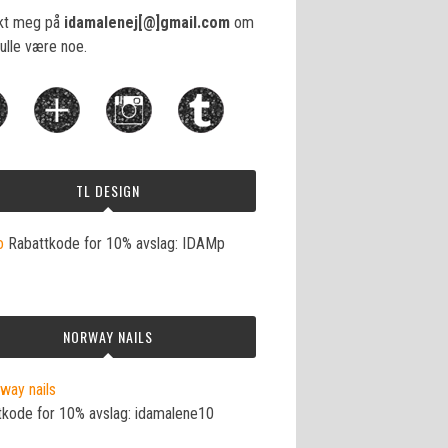
kt meg på
idamalenej[@]gmail.com
om
ulle være noe.
TL DESIGN
Rabattkode for 10% avslag: IDAMp
NORWAY NAILS
tkode for 10% avslag: idamalene10