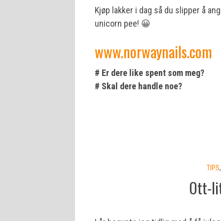
Kjøp lakker i dag så du slipper å an
unicorn pee! 😀
www.norwaynails.com
# Er dere like spent som meg?
# Skal dere handle noe?
TIPS
Ott-li