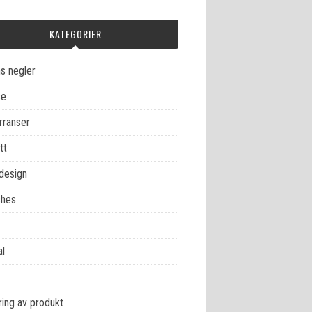
KATEGORIER
s negler
se
rranser
tt
design
hes
al
ing av produkt