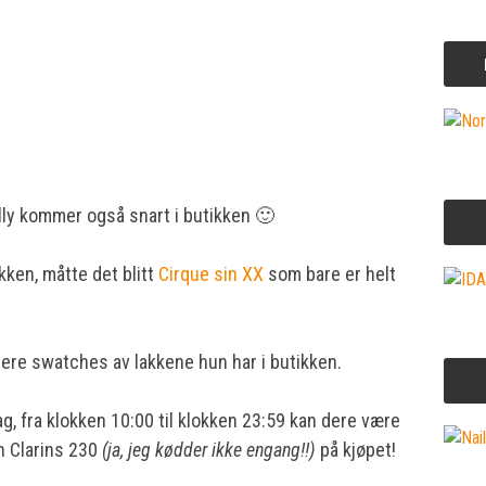
lly kommer også snart i butikken 🙂
ikken, måtte det blitt
Cirque sin XX
som bare er helt
re swatches av lakkene hun har i butikken.
ag, fra klokken 10:00 til klokken 23:59 kan dere være
n Clarins 230
(ja, jeg kødder ikke engang!!)
på kjøpet!