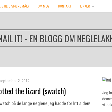
E STILTE SPØRSMÅL)
OM MEG
KONTAKT
LINKER
NAIL IT! - EN BLOGG OM NEGLELAK
september 2, 2012
otted the lizard (swatch)
Jeg he
denne 
swatch på de lange neglene jeg hadde for litt siden!
vil de