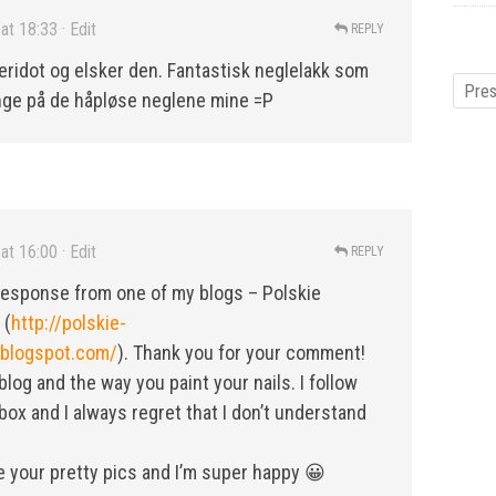
at 18:33
· Edit
REPLY
eridot og elsker den. Fantastisk neglelakk som
enge på de håpløse neglene mine =P
at 16:00
· Edit
REPLY
n response from one of my blogs – Polskie
 (
http://polskie-
.blogspot.com/
). Thank you for your comment!
 blog and the way you paint your nails. I follow
box and I always regret that I don’t understand
e your pretty pics and I’m super happy 😀