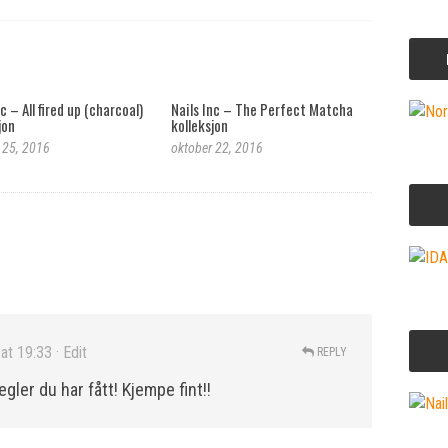
c – All fired up (charcoal)
Nails Inc – The Perfect Matcha
jon
kolleksjon
 25, 2016
oktober 22, 2016
at 19:33
· Edit
REPLY
gler du har fått! Kjempe fint!!