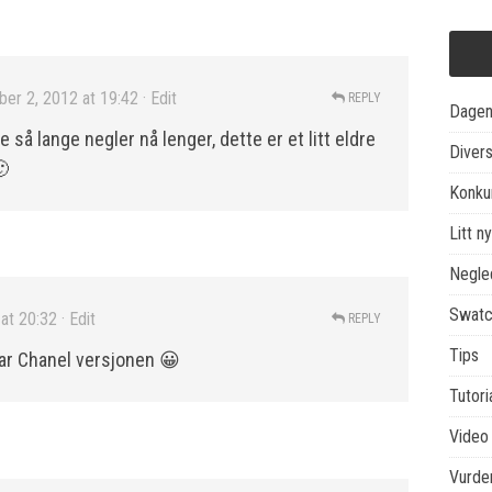
er 2, 2012 at 19:42
· Edit
REPLY
Dagen
e så lange negler nå lenger, dette er et litt eldre
Diver
🙂
Konku
Litt ny
Negle
Swatc
at 20:32
· Edit
REPLY
Tips
ar Chanel versjonen 😀
Tutori
Video
Vurder