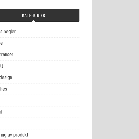
KATEGORIER
s negler
se
rranser
tt
design
hes
al
ing av produkt