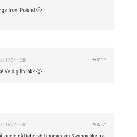
ings from Poland 🙂
at 17:34
· Edit
REPLY
a! Veldig fin lakk 🙂
at 16:57
· Edit
REPLY
å veldig på Deborah Lippman sin Swagga like us