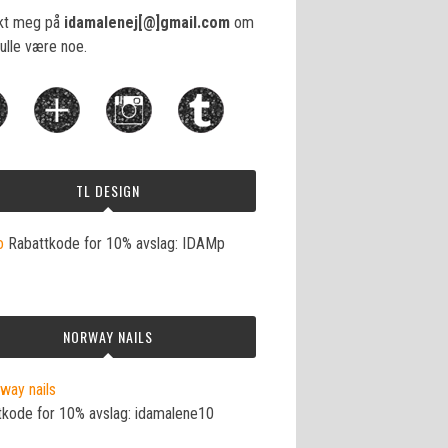
kt meg på
idamalenej[@]gmail.com
om
ulle være noe.
TL DESIGN
Rabattkode for 10% avslag: IDAMp
NORWAY NAILS
tkode for 10% avslag: idamalene10