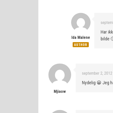
septemb
Har ikk
Ida Malene
bilde 
AUTHOR
september 2, 2012 
Nydelig 😀 Jeg h
Mjiaow