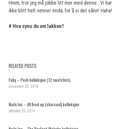
Hmm, tror jeg må jobbe litt mer med denne.. Vi har
ikke blitt helt venner enda, for å si det sånn! Haha!
# Hva syns du om lakken?
RELATED POSTS
Faby – Posh kolleksjon (12 swatches)
november 20, 2016
Nails Inc – All fired up (charcoal) kolleksjon
oktober 25, 2016
Nails Inc – The Perfect Matcha kolleksjon