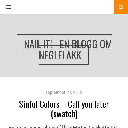
MENU
NAIL IT! - EN BLOGG OM
NEGLELAKK
september 27, 2012
Sinful Colors – Call you later
(swatch)
Her er en annen lakk jeg fikk av Marthe Cecilie! Dette