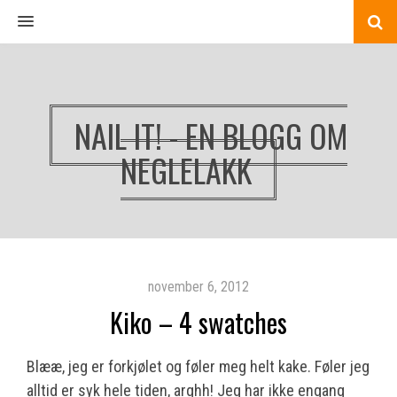
MENU
NAIL IT! - EN BLOGG OM
NEGLELAKK
november 6, 2012
Kiko – 4 swatches
Blææ, jeg er forkjølet og føler meg helt kake. Føler jeg
alltid er syk hele tiden, arghh! Jeg har ikke engang