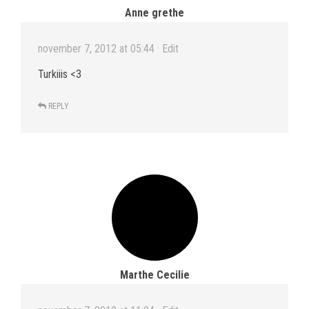
Anne grethe
november 7, 2012 at 05:44
· Edit
Turkiiis <3
REPLY
Marthe Cecilie