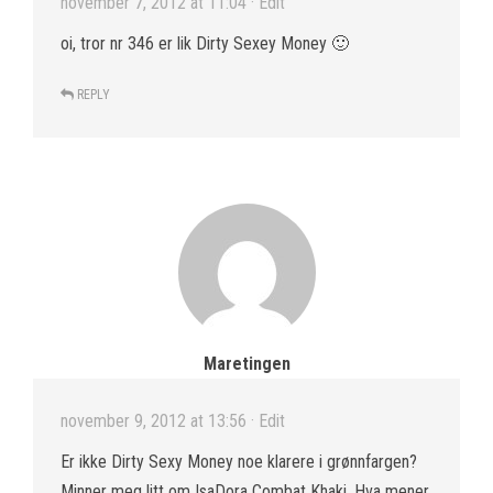
november 7, 2012 at 11:04
· Edit
oi, tror nr 346 er lik Dirty Sexey Money 🙂
REPLY
Maretingen
november 9, 2012 at 13:56
· Edit
Er ikke Dirty Sexy Money noe klarere i grønnfargen?
Minner meg litt om IsaDora Combat Khaki. Hva mener