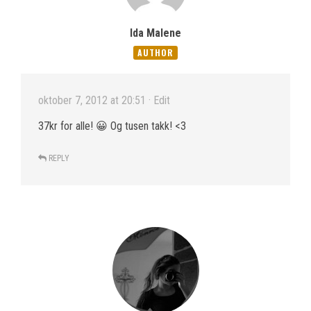
Ida Malene
AUTHOR
oktober 7, 2012 at 20:51
· Edit
37kr for alle! 😀 Og tusen takk! <3
REPLY