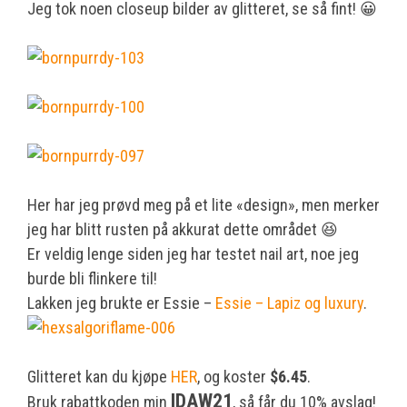
Jeg tok noen closeup bilder av glitteret, se så fint! 😀
Her har jeg prøvd meg på et lite «design», men merker
jeg har blitt rusten på akkurat dette området 😆
Er veldig lenge siden jeg har testet nail art, noe jeg
burde bli flinkere til!
Lakken jeg brukte er Essie –
Essie – Lapiz og luxury
.
Glitteret kan du kjøpe
HER
, og koster
$6.45
.
IDAW21
Bruk rabattkoden min
, så får du 10% avslag!