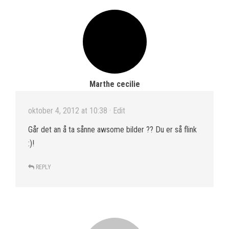
Marthe cecilie
oktober 4, 2012 at 10:38
· Edit
Går det an å ta sånne awsome bilder ?? Du er så flink
:)!
REPLY